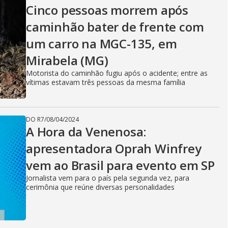
V
Cinco pessoas morrem após
caminhão bater de frente com
i
um carro na MGC-135, em
Mirabela (MG)
d
Motorista do caminhão fugiu após o acidente; entre as
vítimas estavam três pessoas da mesma família
e
DO R7
/
08/04/2024
A Hora da Venenosa:
apresentadora Oprah Winfrey
o
vem ao Brasil para evento em SP
Jornalista vem para o país pela segunda vez, para
cerimônia que reúne diversas personalidades