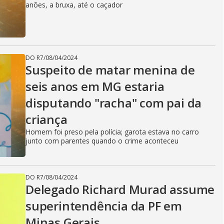
anões, a bruxa, até o caçador
DO R7
/
08/04/2024
Suspeito de matar menina de
seis anos em MG estaria
disputando "racha" com pai da
criança
Homem foi preso pela polícia; garota estava no carro
junto com parentes quando o crime aconteceu
DO R7
/
08/04/2024
Delegado Richard Murad assume
superintendência da PF em
Minas Gerais