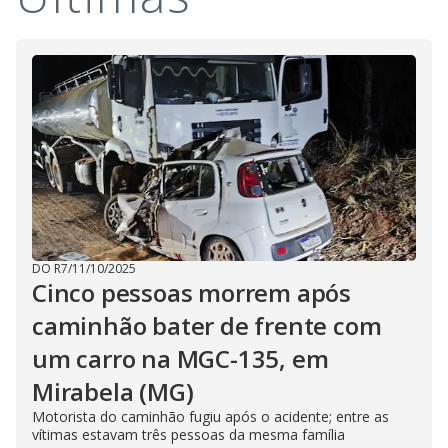
i
d
e
o
DO R7
/
11/10/2025
Cinco pessoas morrem após
caminhão bater de frente com
um carro na MGC-135, em
Mirabela (MG)
Motorista do caminhão fugiu após o acidente; entre as
vítimas estavam três pessoas da mesma família