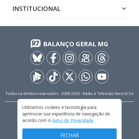
INSTITUCIONAL
BALANÇO GERAL MG
Todos os direitos reservados - 2009-
2026
- Rádio e Televisão Record S.A
Utilizamos cookies e tecnologia para
CARREIRA
FALE CONOSCO
PRIVACIDADE
aprimorar sua experiência de navegação de
TERMOS E CONDIÇÕES DE USO
acordo com o
Aviso de Privacidade
.
FECHAR