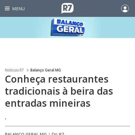
MENU
Noticias R7
Balanço Geral MG
Conheça restaurantes
tradicionais à beira das
entradas mineiras
.
BALANÇO GERAL MG
|
Do R7