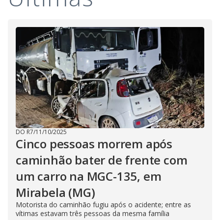
i
d
e
o
DO R7
/
11/10/2025
Cinco pessoas morrem após
caminhão bater de frente com
um carro na MGC-135, em
Mirabela (MG)
Motorista do caminhão fugiu após o acidente; entre as
vítimas estavam três pessoas da mesma família