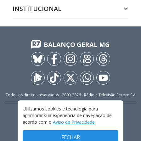
INSTITUCIONAL
BALANÇO GERAL MG
Todos os direitos reservados - 2009-
2026
- Rádio e Televisão Record S.A
Utilizamos cookies e tecnologia para
CARREIRA
FALE CONOSCO
PRIVACIDADE
aprimorar sua experiência de navegação de
TERMOS E CONDIÇÕES DE USO
acordo com o
Aviso de Privacidade
.
FECHAR