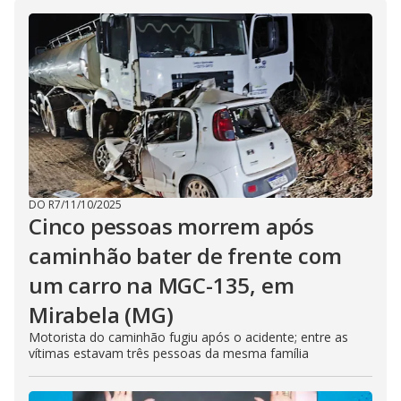
i
d
e
o
DO R7
/
11/10/2025
Cinco pessoas morrem após
caminhão bater de frente com
um carro na MGC-135, em
Mirabela (MG)
Motorista do caminhão fugiu após o acidente; entre as
vítimas estavam três pessoas da mesma família