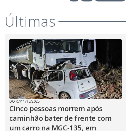
V
o
i
Últimas
d
e
o
DO R7
/
11/10/2025
Cinco pessoas morrem após
caminhão bater de frente com
um carro na MGC-135, em