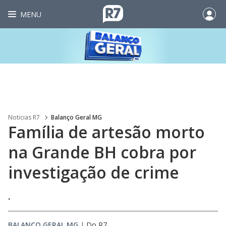
MENU
Noticias R7
Balanço Geral MG
Família de artesão morto
na Grande BH cobra por
investigação de crime
.
BALANÇO GERAL MG
|
Do R7