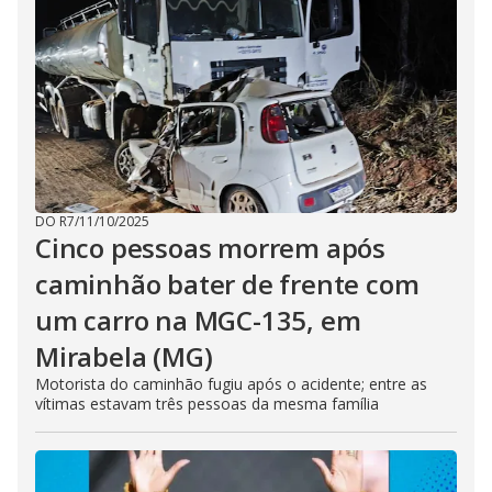
i
d
e
o
DO R7
/
11/10/2025
Cinco pessoas morrem após
caminhão bater de frente com
um carro na MGC-135, em
Mirabela (MG)
Motorista do caminhão fugiu após o acidente; entre as
vítimas estavam três pessoas da mesma família