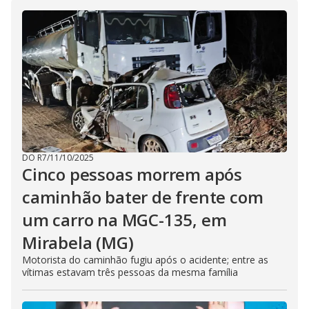
i
d
e
o
DO R7
/
11/10/2025
Cinco pessoas morrem após
caminhão bater de frente com
um carro na MGC-135, em
Mirabela (MG)
Motorista do caminhão fugiu após o acidente; entre as
vítimas estavam três pessoas da mesma família