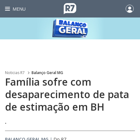
MENU
Noticias R7
Balanço Geral MG
Família sofre com
desaparecimento de pata
de estimação em BH
.
BALANÇO GERAL MG
|
Do R7