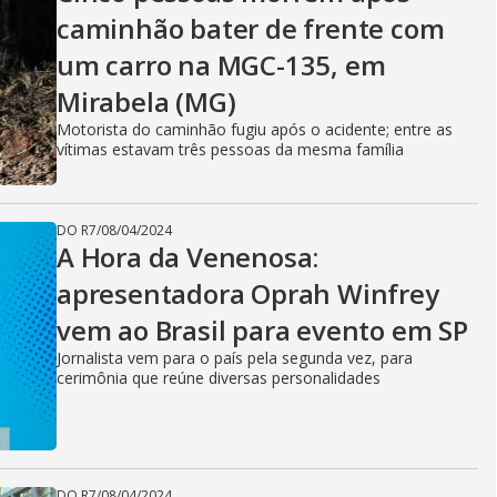
V
caminhão bater de frente com
um carro na MGC-135, em
i
Mirabela (MG)
Motorista do caminhão fugiu após o acidente; entre as
d
vítimas estavam três pessoas da mesma família
DO R7
/
08/04/2024
e
A Hora da Venenosa:
apresentadora Oprah Winfrey
vem ao Brasil para evento em SP
o
Jornalista vem para o país pela segunda vez, para
cerimônia que reúne diversas personalidades
DO R7
/
08/04/2024