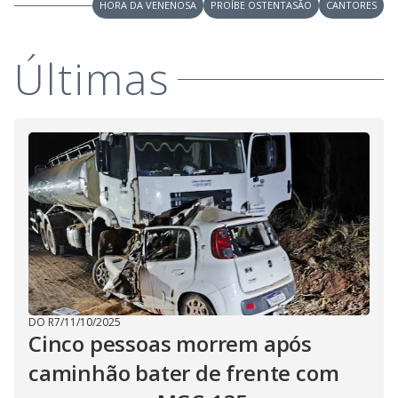
V
HORA DA VENENOSA
PROÍBE OSTENTASÃO
CANTORES
d
o
i
Últimas
d
e
o
DO R7
/
11/10/2025
Cinco pessoas morrem após
caminhão bater de frente com