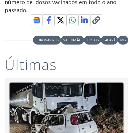
y
número de idosos vacinados em todo o ano
passado.
M
V
u
d
o
i
CORONAVIRUS
VACINAÇÃO
IDOSOS
SABARÁ
MG
d
Últimas
e
o