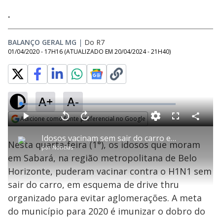
.
BALANÇO GERAL MG
|
Do R7
01/04/2020 - 17H16
(ATUALIZADO EM
20/04/2024 - 21H40
)
A+
A-
L
o
a
Adicione como fonte preferencial no Google
d
C
P
V
A
P
F
e
o
l
o
v
u
Opens in new window
d
m
a
l
a
l
:
Idosos vacinam sem sair do carro em Sabará (MG)
p
y
t
n
l
4
Nesta quarta-feira (1°), os idosos que moram
a
a
ç
s
.
por
Notícias
r
r
a
c
3
t
1
r
l
r
8
em Sabará, na região metropolitana de Belo
i
0
1
e
%
l
s
0
e
h
Horizonte, puderam vacinar contra o H1N1 sem
e
s
n
a
g
e
r
u
g
sair do carro, em esquema de drive thru
n
u
a
d
n
o
d
organizado para evitar aglomerações. A meta
s
o
s
do município para 2020 é imunizar o dobro do