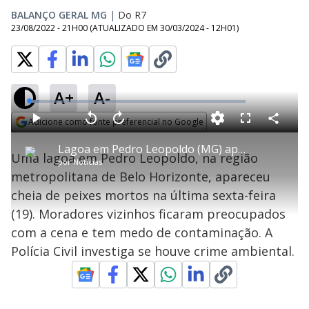
BALANÇO GERAL MG
|
Do R7
23/08/2022 - 21H00
(ATUALIZADO EM
30/03/2024 - 12H01
)
A+
A-
L
o
a
Adicione como fonte preferencial no Google
d
C
P
V
A
P
F
e
o
l
o
v
u
Opens in new window
d
m
a
l
a
l
:
Lagoa em Pedro Leopoldo (MG) aparece cheia de peixes mortos
p
y
t
n
l
4
Uma lagoa em Pedro Leopoldo, na região
a
a
ç
s
.
por
Notícias
r
r
a
c
7
t
1
r
l
r
4
metropolitana de Belo Horizonte, apareceu
i
0
1
e
%
l
s
0
e
h
cheia de peixes mortos na última sexta-feira
e
s
n
a
g
e
r
u
g
(19). Moradores vizinhos ficaram preocupados
n
u
a
d
n
o
d
com a cena e tem medo de contaminação. A
s
o
s
Polícia Civil investiga se houve crime ambiental.
y
M
u
d