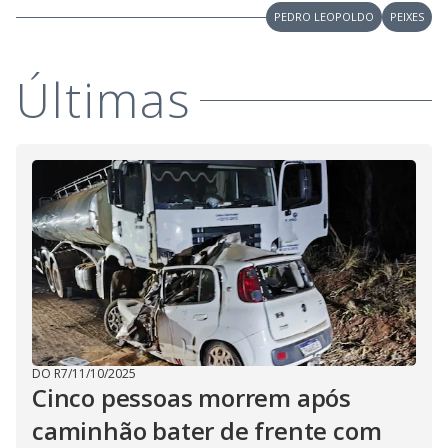
V
o
PEDRO LEOPOLDO
PEIXES
i
Últimas
d
e
o
DO R7
/
11/10/2025
Cinco pessoas morrem após
caminhão bater de frente com