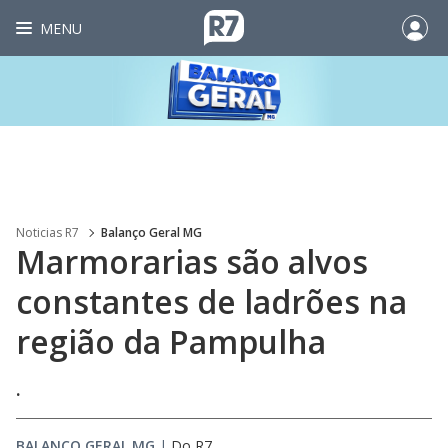
MENU
Noticias R7
Balanço Geral MG
Marmorarias são alvos
constantes de ladrões na
região da Pampulha
.
BALANÇO GERAL MG
|
Do R7