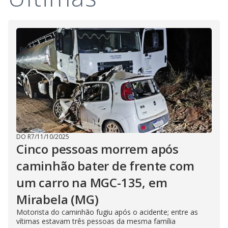
i
d
e
o
DO R7
/
11/10/2025
Cinco pessoas morrem após
caminhão bater de frente com
um carro na MGC-135, em
Mirabela (MG)
Motorista do caminhão fugiu após o acidente; entre as
vítimas estavam três pessoas da mesma família