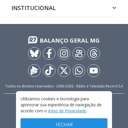
INSTITUCIONAL
BALANÇO GERAL MG
Todos os direitos reservados - 2009-
2026
- Rádio e Televisão Record S.A
Utilizamos cookies e tecnologia para
CARREIRA
FALE CONOSCO
PRIVACIDADE
aprimorar sua experiência de navegação de
TERMOS E CONDIÇÕES DE USO
acordo com o
Aviso de Privacidade
.
FECHAR