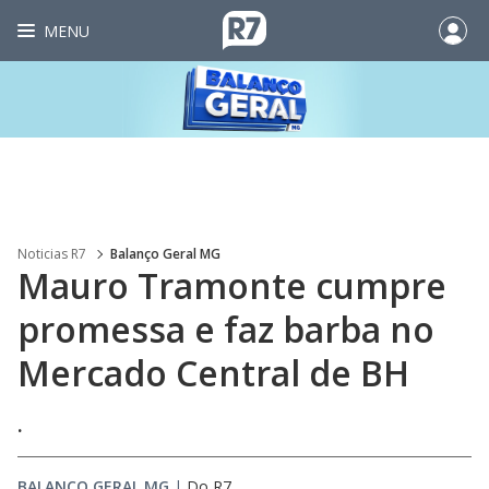
MENU
Noticias R7
Balanço Geral MG
Mauro Tramonte cumpre
promessa e faz barba no
Mercado Central de BH
.
BALANÇO GERAL MG
|
Do R7