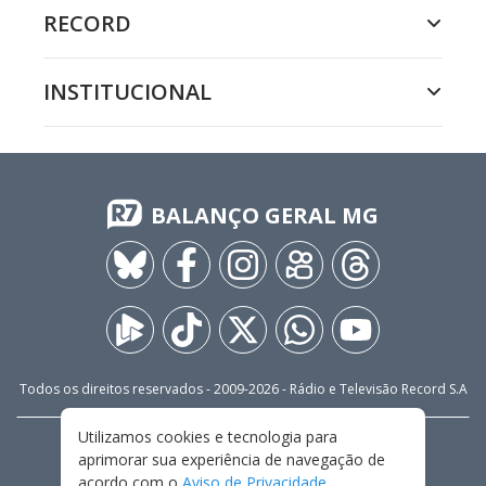
RECORD
INSTITUCIONAL
BALANÇO GERAL MG
Todos os direitos reservados - 2009-
2026
- Rádio e Televisão Record S.A
Utilizamos cookies e tecnologia para
CARREIRA
FALE CONOSCO
PRIVACIDADE
aprimorar sua experiência de navegação de
TERMOS E CONDIÇÕES DE USO
acordo com o
Aviso de Privacidade
.