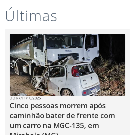
i
Últimas
d
e
o
DO R7
/
11/10/2025
Cinco pessoas morrem após
caminhão bater de frente com
um carro na MGC-135, em