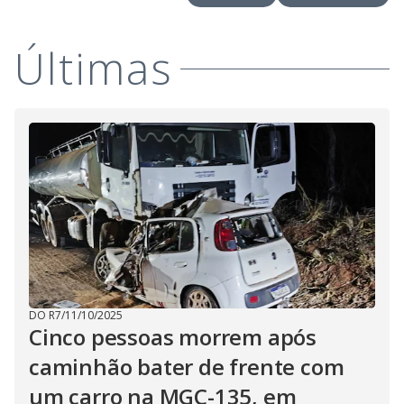
i
Últimas
d
e
o
DO R7
/
11/10/2025
Cinco pessoas morrem após
caminhão bater de frente com
um carro na MGC-135, em