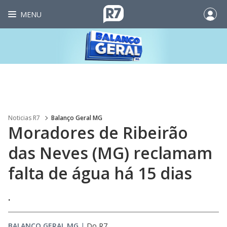
MENU
Noticias R7
Balanço Geral MG
Moradores de Ribeirão
das Neves (MG) reclamam
falta de água há 15 dias
.
BALANÇO GERAL MG
|
Do R7