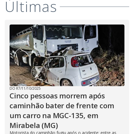
Últimas
i
d
e
o
DO R7
/
11/10/2025
Cinco pessoas morrem após
caminhão bater de frente com
um carro na MGC-135, em
Mirabela (MG)
Motorista do caminhão fugiu após o acidente; entre as