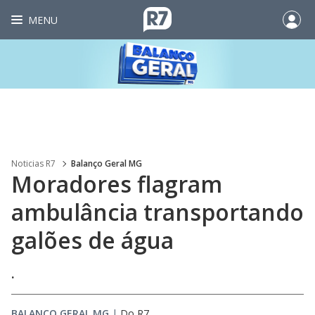
MENU
Noticias R7
Balanço Geral MG
Moradores flagram
ambulância transportando
galões de água
.
BALANÇO GERAL MG
|
Do R7