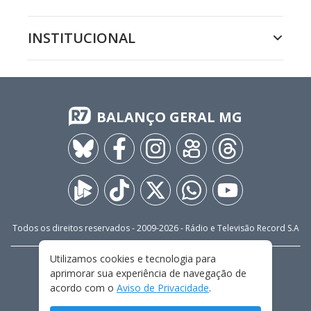
INSTITUCIONAL
BALANÇO GERAL MG
Todos os direitos reservados - 2009-
2026
- Rádio e Televisão Record S.A
Utilizamos cookies e tecnologia para
CARREIRA
FALE CONOSCO
PRIVACIDADE
aprimorar sua experiência de navegação de
TERMOS E CONDIÇÕES DE USO
acordo com o
Aviso de Privacidade
.