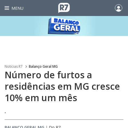
MENU
Noticias R7
Balanço Geral MG
Número de furtos a
residências em MG cresce
10% em um mês
.
BALANÇO GERAL MG
|
Do R7