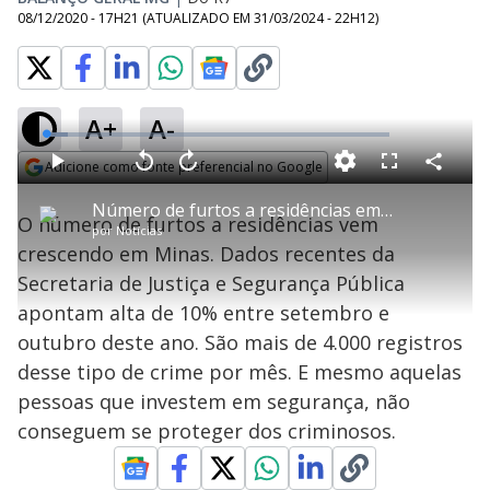
08/12/2020 - 17H21
(ATUALIZADO EM
31/03/2024 - 22H12
)
A+
A-
L
o
a
Adicione como fonte preferencial no Google
d
C
P
V
A
P
F
e
o
l
o
v
u
Opens in new window
d
m
a
l
a
l
:
Número de furtos a residências em MG cresce 10% em um mês
p
y
t
n
l
6
O número de furtos a residências vem
a
a
ç
s
.
por
Notícias
r
r
a
c
3
t
1
r
l
r
9
crescendo em Minas. Dados recentes da
i
0
1
e
%
l
s
0
e
h
Secretaria de Justiça e Segurança Pública
e
s
n
a
g
e
r
u
g
apontam alta de 10% entre setembro e
n
u
a
d
n
o
d
outubro deste ano. São mais de 4.000 registros
s
o
s
desse tipo de crime por mês. E mesmo aquelas
y
pessoas que investem em segurança, não
conseguem se proteger dos criminosos.
M
V
u
d
o