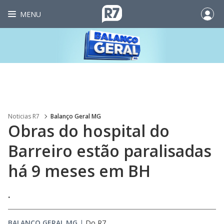
MENU
Noticias R7
Balanço Geral MG
Obras do hospital do
Barreiro estão paralisadas
há 9 meses em BH
.
BALANÇO GERAL MG
|
Do R7