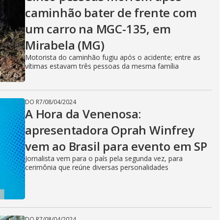
V
caminhão bater de frente com
um carro na MGC-135, em
i
Mirabela (MG)
Motorista do caminhão fugiu após o acidente; entre as
d
vítimas estavam três pessoas da mesma família
DO R7
/
08/04/2024
e
A Hora da Venenosa:
apresentadora Oprah Winfrey
vem ao Brasil para evento em SP
o
Jornalista vem para o país pela segunda vez, para
cerimônia que reúne diversas personalidades
DO R7
/
08/04/2024