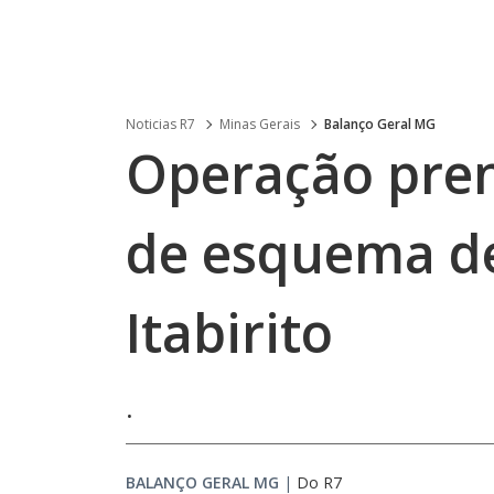
Noticias R7
Minas Gerais
Balanço Geral MG
Operação pren
de esquema d
Itabirito
.
BALANÇO GERAL MG
|
Do R7