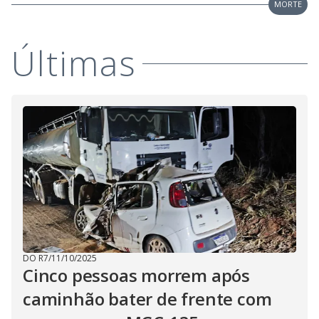
V
MORTE
d
o
i
Últimas
d
e
o
DO R7
/
11/10/2025
Cinco pessoas morrem após
caminhão bater de frente com