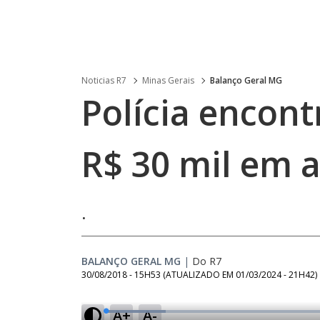
Noticias R7
Minas Gerais
Balanço Geral MG
Polícia encont
R$ 30 mil em 
.
BALANÇO GERAL MG
|
Do R7
30/08/2018 - 15H53
(ATUALIZADO EM
01/03/2024 - 21H42
)
A+
A-
L