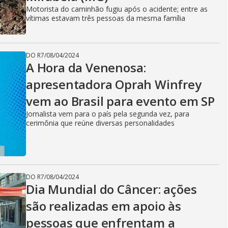
i
Motorista do caminhão fugiu após o acidente; entre as
vítimas estavam três pessoas da mesma família
d
DO R7
/
08/04/2024
A Hora da Venenosa:
e
apresentadora Oprah Winfrey
vem ao Brasil para evento em SP
o
Jornalista vem para o país pela segunda vez, para
cerimônia que reúne diversas personalidades
DO R7
/
08/04/2024
Dia Mundial do Câncer: ações
são realizadas em apoio às
pessoas que enfrentam a