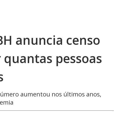
 BH anuncia censo
r quantas pessoas
s
 número aumentou nos últimos anos,
demia