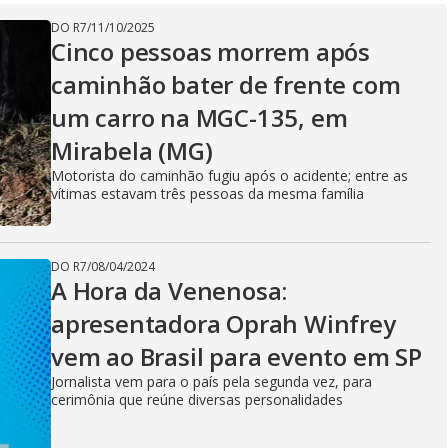
V
DO R7
/
11/10/2025
Cinco pessoas morrem após
caminhão bater de frente com
i
um carro na MGC-135, em
Mirabela (MG)
d
Motorista do caminhão fugiu após o acidente; entre as
vítimas estavam três pessoas da mesma família
e
DO R7
/
08/04/2024
A Hora da Venenosa:
apresentadora Oprah Winfrey
o
vem ao Brasil para evento em SP
Jornalista vem para o país pela segunda vez, para
cerimônia que reúne diversas personalidades