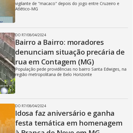
vigilante de "macaco" depois do jogo entre Cruzeiro e
Atlético-MG
DO R7
/
08/04/2024
Bairro a Bairro: moradores
denunciam situação precária de
rua em Contagem (MG)
População pede providências no bairro Santa Edwiges, na
região metropolitana de Belo Horizonte
DO R7
/
08/04/2024
Idosa faz aniversário e ganha
festa temática em homenagem
à Branca de Neve em MG