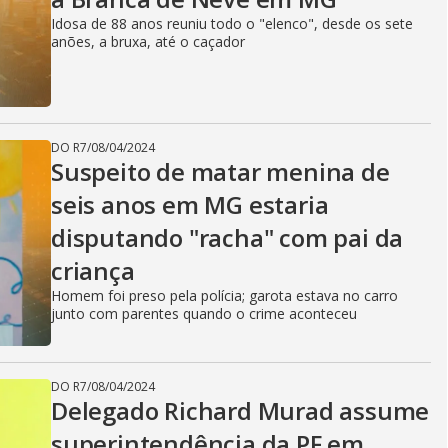
Idosa de 88 anos reuniu todo o "elenco", desde os sete
anões, a bruxa, até o caçador
DO R7
/
08/04/2024
Suspeito de matar menina de
seis anos em MG estaria
disputando "racha" com pai da
criança
Homem foi preso pela polícia; garota estava no carro
junto com parentes quando o crime aconteceu
DO R7
/
08/04/2024
Delegado Richard Murad assume
superintendência da PF em