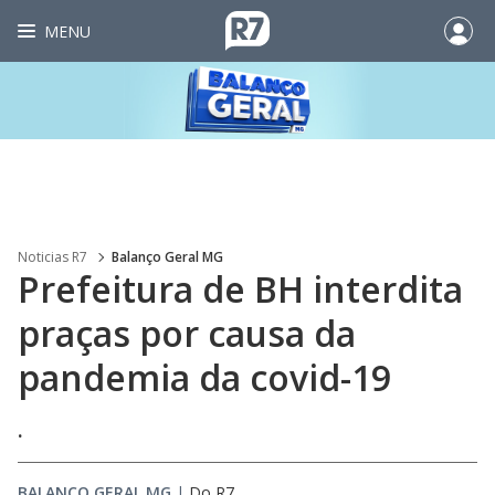
MENU
Noticias R7
Balanço Geral MG
Prefeitura de BH interdita
praças por causa da
pandemia da covid-19
.
BALANÇO GERAL MG
|
Do R7