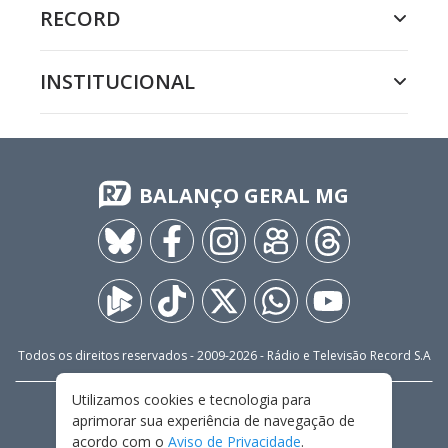
RECORD
INSTITUCIONAL
BALANÇO GERAL MG
Todos os direitos reservados - 2009-
2026
- Rádio e Televisão Record S.A
Utilizamos cookies e tecnologia para
CARREIRA
FALE CONOSCO
PRIVACIDADE
aprimorar sua experiência de navegação de
TERMOS E CONDIÇÕES DE USO
acordo com o
Aviso de Privacidade
.