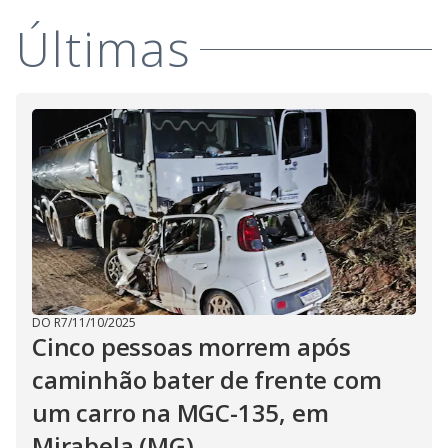
i
Últimas
d
e
o
DO R7
/
11/10/2025
Cinco pessoas morrem após
caminhão bater de frente com
um carro na MGC-135, em
Mirabela (MG)