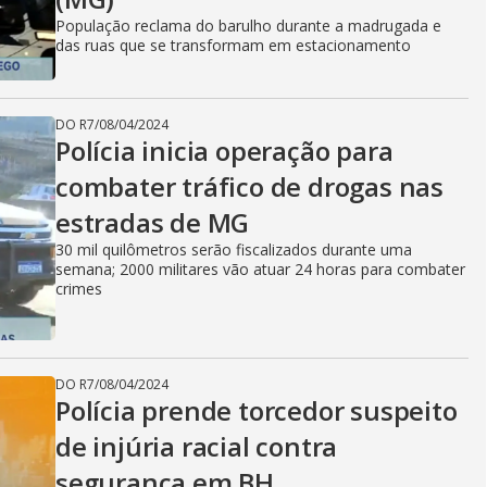
População reclama do barulho durante a madrugada e
das ruas que se transformam em estacionamento
DO R7
/
08/04/2024
Polícia inicia operação para
combater tráfico de drogas nas
estradas de MG
30 mil quilômetros serão fiscalizados durante uma
semana; 2000 militares vão atuar 24 horas para combater
crimes
DO R7
/
08/04/2024
Polícia prende torcedor suspeito
de injúria racial contra
segurança em BH