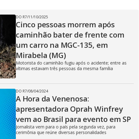
V
DO R7
/
11/10/2025
Cinco pessoas morrem após
i
caminhão bater de frente com
um carro na MGC-135, em
d
Mirabela (MG)
Motorista do caminhão fugiu após o acidente; entre as
vítimas estavam três pessoas da mesma família
e
DO R7
/
08/04/2024
A Hora da Venenosa:
o
apresentadora Oprah Winfrey
vem ao Brasil para evento em SP
Jornalista vem para o país pela segunda vez, para
cerimônia que reúne diversas personalidades