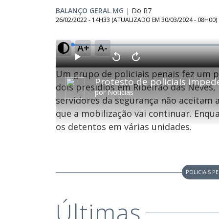
BALANÇO GERAL MG
|
Do R7
26/02/2022 - 14H33
(ATUALIZADO EM
30/03/2024 - 08H00
)
A+
A-
L
o
a
d
P
V
A
e
l
o
v
d
Um grupo de policiais penais fez um p
a
l
a
:
Protesto de policiais imped
y
t
n
5
a
ç
dois presídios em Ribeirão das Neves,
.
r
a
2
por
Notícias
1
r
3
servidores da segurança não aceitam 
0
1
%
s
0
e
s
que a mobilização vai continuar. Enqua
g
e
u
g
n
u
os detentos em várias unidades.
d
n
o
d
s
o
s
POLICIAIS P
M
u
d
o
Últimas