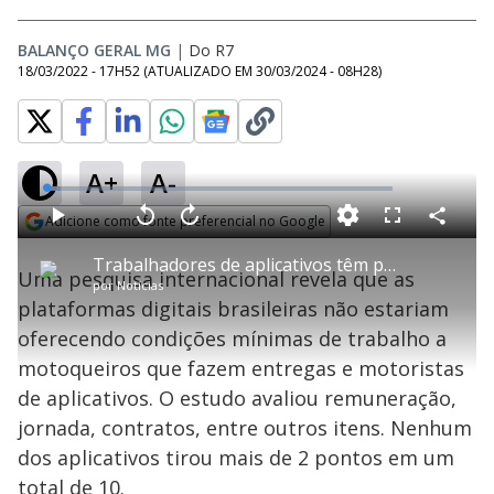
BALANÇO GERAL MG
|
Do R7
18/03/2022 - 17H52
(ATUALIZADO EM
30/03/2024 - 08H28
)
A+
A-
L
o
a
Adicione como fonte preferencial no Google
d
C
P
V
A
P
F
e
o
l
o
v
u
Opens in new window
d
m
a
l
a
l
:
Trabalhadores de aplicativos têm péssimas condições no Brasil
p
y
t
n
l
4
Uma pesquisa internacional revela que as
a
a
ç
s
.
por
Notícias
r
r
a
c
1
t
1
r
l
r
8
plataformas digitais brasileiras não estariam
i
0
1
e
%
l
s
0
e
h
oferecendo condições mínimas de trabalho a
e
s
n
a
g
e
r
u
g
motoqueiros que fazem entregas e motoristas
n
u
a
d
n
o
d
de aplicativos. O estudo avaliou remuneração,
s
o
s
jornada, contratos, entre outros itens. Nenhum
y
dos aplicativos tirou mais de 2 pontos em um
total de 10.
M