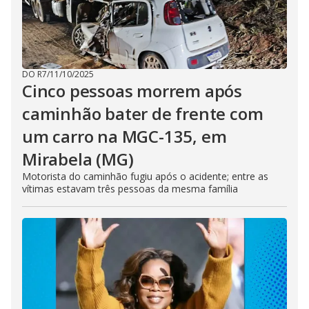
i
d
e
DO R7
/
11/10/2025
Cinco pessoas morrem após
caminhão bater de frente com
o
um carro na MGC-135, em
Mirabela (MG)
Motorista do caminhão fugiu após o acidente; entre as
vítimas estavam três pessoas da mesma família