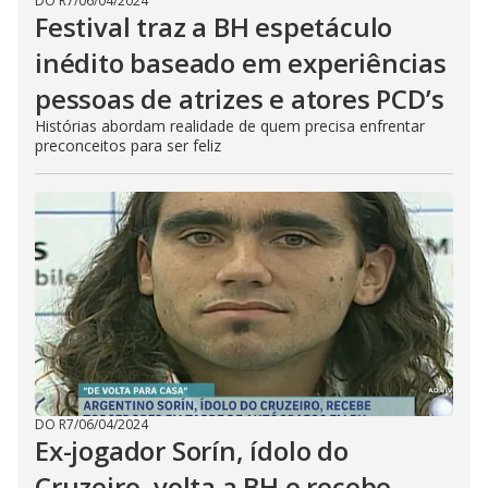
DO R7
/
06/04/2024
Festival traz a BH espetáculo
inédito baseado em experiências
pessoas de atrizes e atores PCD’s
Histórias abordam realidade de quem precisa enfrentar
preconceitos para ser feliz
DO R7
/
06/04/2024
Ex-jogador Sorín, ídolo do
Cruzeiro, volta a BH e recebe