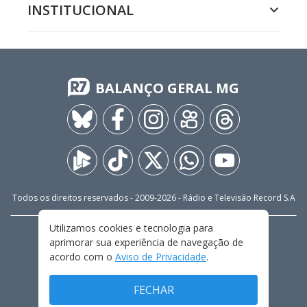
INSTITUCIONAL
BALANÇO GERAL MG
Todos os direitos reservados - 2009-
2026
- Rádio e Televisão Record S.A
Utilizamos cookies e tecnologia para
CARREIRA
FALE CONOSCO
PRIVACIDADE
aprimorar sua experiência de navegação de
TERMOS E CONDIÇÕES DE USO
acordo com o
Aviso de Privacidade
.
FECHAR