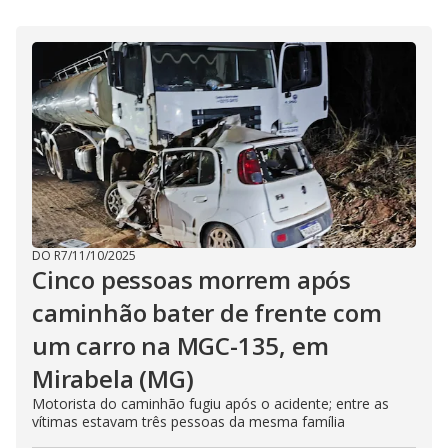
i
d
e
o
DO R7
/
11/10/2025
Cinco pessoas morrem após
caminhão bater de frente com
um carro na MGC-135, em
Mirabela (MG)
Motorista do caminhão fugiu após o acidente; entre as
vítimas estavam três pessoas da mesma família