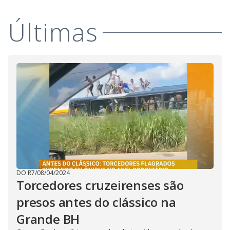
i
d
Últimas
e
o
DO R7
/
08/04/2024
Torcedores cruzeirenses são
presos antes do clássico na
Grande BH