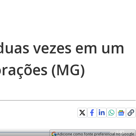
 duas vezes em um
orações (MG)
R
-
1:43
Adicione como fonte preferencial no Google