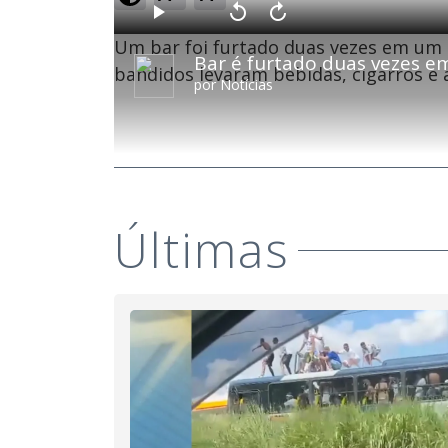
o
a
d
P
V
A
e
l
o
v
d
Um bar foi furtado duas vezes em um ú
a
l
a
:
Bar é furtado duas vezes e
y
t
n
9
a
ç
bandidos levaram bebidas, cigarros e 
.
r
a
5
por
Notícias
1
r
3
0
1
%
s
0
e
s
g
e
u
g
n
u
d
n
o
d
s
o
s
Últimas
M
u
d
o