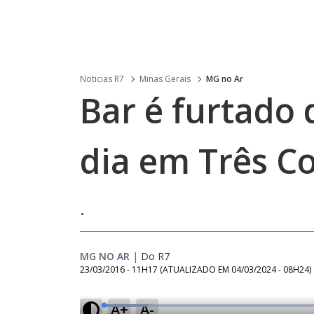
Noticias R7
Minas Gerais
MG no Ar
Bar é furtado
dia em Três C
.
MG NO AR
|
Do R7
23/03/2016 - 11H17
(ATUALIZADO EM
04/03/2024 - 08H24
)
A+
A-
L