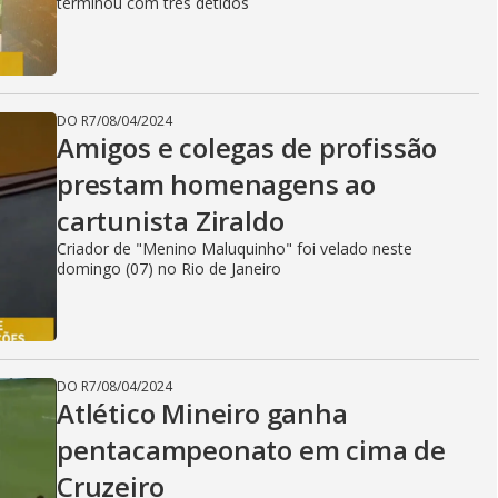
i
terminou com três detidos
d
DO R7
/
08/04/2024
Amigos e colegas de profissão
e
prestam homenagens ao
cartunista Ziraldo
o
Criador de "Menino Maluquinho" foi velado neste
domingo (07) no Rio de Janeiro
DO R7
/
08/04/2024
Atlético Mineiro ganha
pentacampeonato em cima de
Cruzeiro