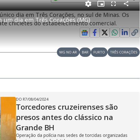
e
Opens in new window
P
C
P
F
m
o
i
u
nico dia em Três Corações, no sul de Minas. Os
m
c
l
p
m um dia em Três Corações (MG)
a
t
l
a
u
s
até chicletes do estabelecimento comercial.
r
r
c
i
t
e
r
i
-
e
l
l
n
i
e
V
h
n
n
e
a
-
i
l
r
P
o
i
c
n
c
MG NO AR
i
BAR
FURTO
TRÊS CORAÇÕES
t
d
u
g
a
a
r
d
e
e
T
i
m
y
e
DO R7
/
08/04/2024
Torcedores cruzeirenses são
V
presos antes do clássico na
Grande BH
Operação da polícia nas sedes de torcidas organizadas