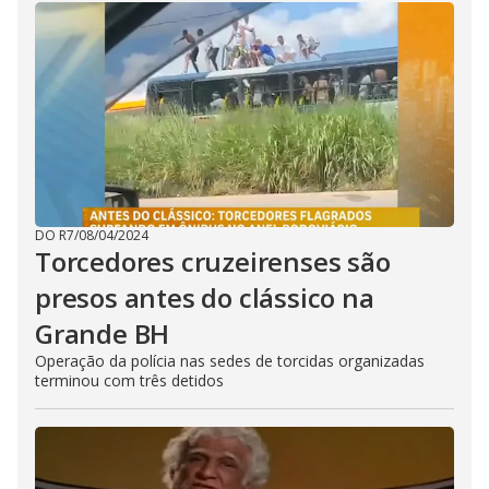
i
d
e
o
DO R7
/
08/04/2024
Torcedores cruzeirenses são
presos antes do clássico na
Grande BH
Operação da polícia nas sedes de torcidas organizadas
terminou com três detidos