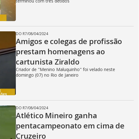
i
terminou com três detidos
d
DO R7
/
08/04/2024
Amigos e colegas de profissão
e
prestam homenagens ao
cartunista Ziraldo
o
Criador de "Menino Maluquinho" foi velado neste
domingo (07) no Rio de Janeiro
DO R7
/
08/04/2024
Atlético Mineiro ganha
pentacampeonato em cima de
Cruzeiro