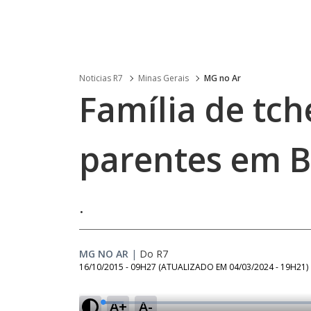
Noticias R7
Minas Gerais
MG no Ar
Família de tc
parentes em B
.
MG NO AR
|
Do R7
16/10/2015 - 09H27
(ATUALIZADO EM
04/03/2024 - 19H21
)
A+
A-
L