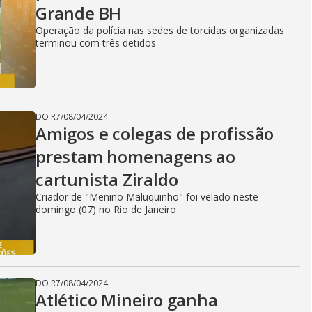
Grande BH
i
Operação da polícia nas sedes de torcidas organizadas
terminou com três detidos
d
DO R7
/
08/04/2024
e
Amigos e colegas de profissão
prestam homenagens ao
cartunista Ziraldo
o
Criador de "Menino Maluquinho" foi velado neste
domingo (07) no Rio de Janeiro
DO R7
/
08/04/2024
Atlético Mineiro ganha