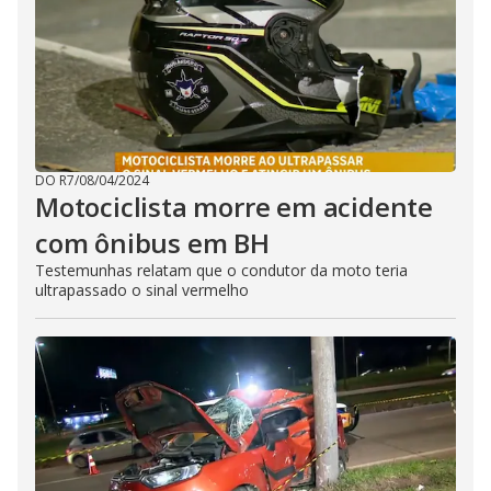
DO R7
/
08/04/2024
Motociclista morre em acidente
com ônibus em BH
Testemunhas relatam que o condutor da moto teria
ultrapassado o sinal vermelho