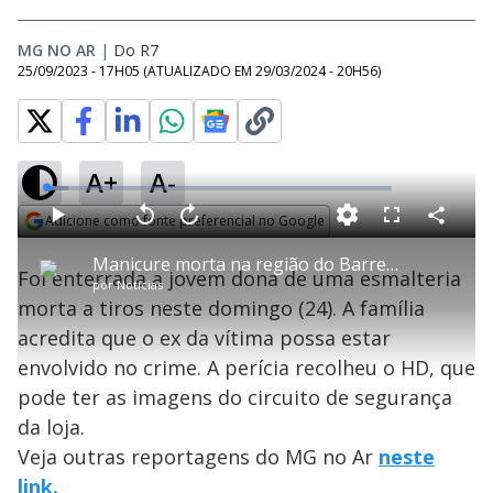
MG NO AR
|
Do R7
25/09/2023 - 17H05
(ATUALIZADO EM
29/03/2024 - 20H56
)
A+
A-
L
o
a
Adicione como fonte preferencial no Google
d
C
P
V
A
P
F
e
o
l
o
v
u
Opens in new window
d
m
a
l
a
l
:
Manicure morta na região do Barreiro é enterrada neste domingo em BH
p
y
t
n
l
6
Foi enterrada a jovem dona de uma esmalteria
a
a
ç
s
.
por
Notícias
r
r
a
c
4
t
1
r
l
r
4
morta a tiros neste domingo (24). A família
i
0
1
e
%
l
s
0
e
h
acredita que o ex da vítima possa estar
e
s
n
a
g
e
r
u
g
envolvido no crime. A perícia recolheu o HD, que
n
u
a
d
n
o
d
pode ter as imagens do circuito de segurança
s
o
s
da loja.
y
Veja outras reportagens do MG no Ar
neste
link.
M