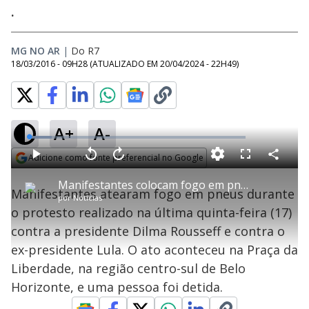
.
MG NO AR
|
Do R7
18/03/2016 - 09H28
(ATUALIZADO EM
20/04/2024 - 22H49
)
A+
A-
L
o
a
Adicione como fonte preferencial no Google
d
C
P
V
A
P
F
e
o
l
o
v
u
Opens in new window
d
m
a
l
a
l
:
Manifestantes colocam fogo em pneus durante protesto em BH
p
y
t
n
l
1
Manifestantes atearam fogo em pneus durante
a
a
ç
s
0
por
Notícias
r
r
a
c
.
t
1
r
l
r
3
o protesto realizado na última quinta-feira (17)
i
0
1
e
7
l
s
0
e
%
h
contra a presidente Dilma Rousseff e contra o
e
s
n
a
g
e
r
u
g
ex-presidente Lula. O ato aconteceu na Praça da
n
u
a
d
n
o
d
Liberdade, na região centro-sul de Belo
s
o
s
Horizonte, e uma pessoa foi detida.