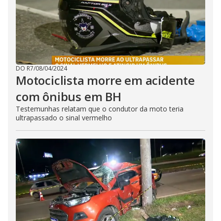
DO R7
/
08/04/2024
Motociclista morre em acidente
com ônibus em BH
Testemunhas relatam que o condutor da moto teria
ultrapassado o sinal vermelho