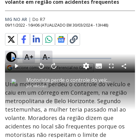
volante em região com acidentes frequentes
MG NO AR
|
Do R7
09/11/2022 - 16H06
(ATUALIZADO EM
30/03/2024 - 13H48
)
A+
A-
L
o
a
Adicione como fonte preferencial no Google
S
d
u
C
P
V
A
P
F
e
b
o
l
o
v
u
Opens in new window
d
t
m
a
l
a
l
:
Motorista perde o controle do veículo e cai em córrego em Contagem (MG)
i
p
y
t
n
l
6
Uma motorista perdeu o controle do veículo e
t
a
a
ç
s
.
por
Notícias
l
r
r
a
c
2
e
t
1
r
l
r
7
caiu em um córrego em Contagem, na região
s
i
0
1
e
%
l
s
0
e
h
metropolitana de Belo Horizonte. Segundo
e
s
n
a
g
e
r
u
g
testemunhas, a mulher teria passado mal ao
n
u
a
d
n
o
d
volante. Moradores da região dizem que
s
o
s
acidentes no local são frequentes porque os
y
motoristas não respeitam o limite de