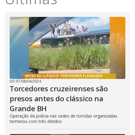
i
d
e
o
DO R7
/
08/04/2024
Torcedores cruzeirenses são
presos antes do clássico na
Grande BH
Operação da polícia nas sedes de torcidas organizadas
terminou com três detidos