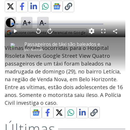
A+
A-
L
o
a
Adicione como fonte preferencial no Google
d
C
P
V
A
P
F
e
o
l
o
v
u
Opens in new window
d
m
a
l
a
l
:
Passageiros de táxi são baleados em BH
p
y
t
n
l
6
Vítimas foram socorridas para o Hospital
a
a
ç
s
.
por
Notícias
r
r
a
c
6
t
1
r
l
r
7
Risoleta Neves Google Street View Quatro
i
0
1
e
%
l
s
0
e
h
passageiros de um táxi foram baleados na
e
s
n
a
g
e
r
u
g
madrugada de domingo (29), no bairro Letícia,
n
u
a
d
n
o
d
na região de Venda Nova, em Belo Horizonte.
s
o
s
Entre as vítimas, estão dois adolescentes de 16
y
anos. Somente o motorista saiu ileso. A Polícia
Civil investiga o caso.
M
V
u
d
o
Últimas