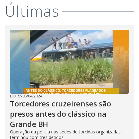
i
Últimas
d
e
o
DO R7
/
08/04/2024
Torcedores cruzeirenses são
presos antes do clássico na
Grande BH
Operação da polícia nas sedes de torcidas organizadas
terminou com três detidos