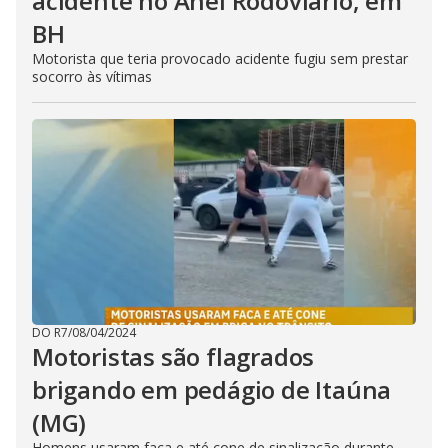
acidente no Anel Rodoviário, em
BH
Motorista que teria provocado acidente fugiu sem prestar
socorro às vítimas
DO R7
/
08/04/2024
Motoristas são flagrados
brigando em pedágio de Itaúna
(MG)
Homens usaram faca e até cone de sinalização durante