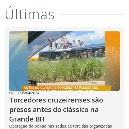
i
Últimas
d
e
o
DO R7
/
08/04/2024
Torcedores cruzeirenses são
presos antes do clássico na
Grande BH
Operação da polícia nas sedes de torcidas organizadas