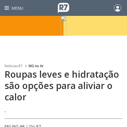
MENU
Noticias R7
MG no Ar
Roupas leves e hidratação
são opções para aliviar o
calor
.
MG NO AR
|
Do R7