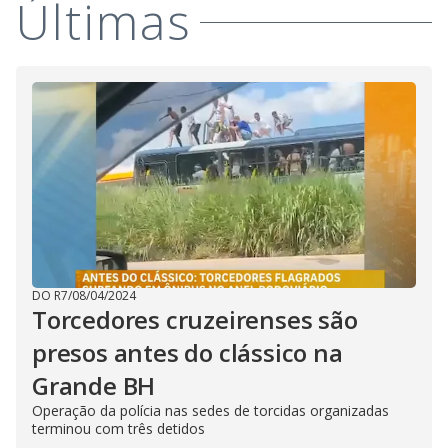
Últimas
i
d
e
o
DO R7
/
08/04/2024
Torcedores cruzeirenses são
presos antes do clássico na
Grande BH
Operação da polícia nas sedes de torcidas organizadas
terminou com três detidos