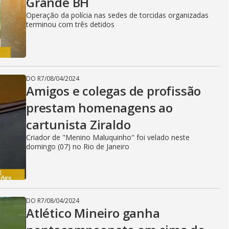
V
Grande BH
Operação da polícia nas sedes de torcidas organizadas
terminou com três detidos
i
d
DO R7
/
08/04/2024
Amigos e colegas de profissão
prestam homenagens ao
e
cartunista Ziraldo
Criador de "Menino Maluquinho" foi velado neste
domingo (07) no Rio de Janeiro
o
DO R7
/
08/04/2024
Atlético Mineiro ganha