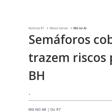
Noticias R7
Minas Gerais
MG no Ar
Semáforos cob
trazem riscos 
BH
.
MG NO AR
|
Do R7