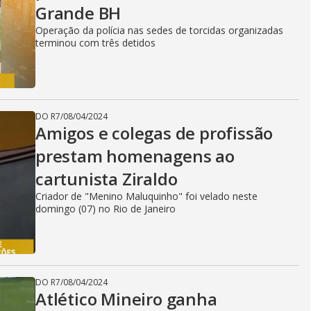
Grande BH
i
Operação da polícia nas sedes de torcidas organizadas
terminou com três detidos
d
DO R7
/
08/04/2024
e
Amigos e colegas de profissão
prestam homenagens ao
cartunista Ziraldo
o
Criador de "Menino Maluquinho" foi velado neste
domingo (07) no Rio de Janeiro
DO R7
/
08/04/2024
Atlético Mineiro ganha