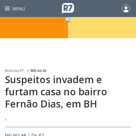
MENU
Noticias R7
MG no Ar
Suspeitos invadem e
furtam casa no bairro
Fernão Dias, em BH
.
MG NO AR
|
Do R7