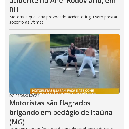
acidente no Anel Rodoviário, em
BH
Motorista que teria provocado acidente fugiu sem prestar
socorro às vítimas
DO R7
/
08/04/2024
Motoristas são flagrados
brigando em pedágio de Itaúna
(MG)
Homens usaram faca e até cone de sinalização durante