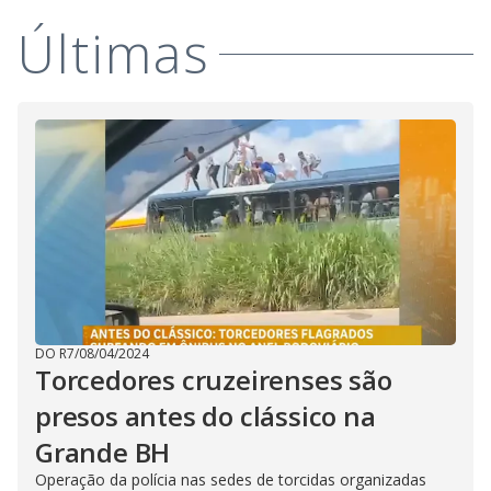
i
Últimas
d
e
o
DO R7
/
08/04/2024
Torcedores cruzeirenses são
presos antes do clássico na
Grande BH
Operação da polícia nas sedes de torcidas organizadas