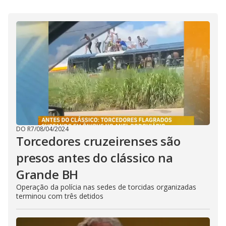
i
d
e
o
DO R7
/
08/04/2024
Torcedores cruzeirenses são
presos antes do clássico na
Grande BH
Operação da polícia nas sedes de torcidas organizadas
terminou com três detidos