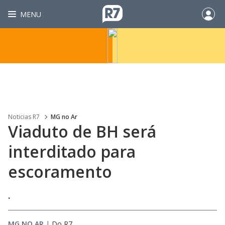
MENU
Noticias R7
MG no Ar
Viaduto de BH será
interditado para
escoramento
.
MG NO AR
|
Do R7