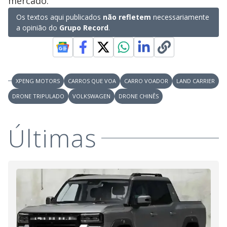
mercado.
Os textos aqui publicados
não refletem
necessariamente
a opinião do
Grupo Record
.
XPENG MOTORS
CARROS QUE VOA
CARRO VOADOR
LAND CARRIER
DRONE TRIPULADO
VOLKSWAGEN
DRONE CHINÊS
Últimas