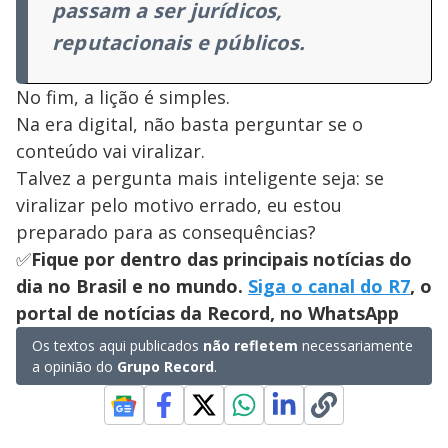
passam a ser jurídicos,
reputacionais e públicos.
No fim, a lição é simples.
Na era digital, não basta perguntar se o
conteúdo vai viralizar.
Talvez a pergunta mais inteligente seja: se
viralizar pelo motivo errado, eu estou
preparado para as consequências?
✅
Fique por dentro das principais notícias do
dia no Brasil e no mundo.
Siga o canal do R7
, o
portal de notícias da Record, no WhatsApp
Os textos aqui publicados
não refletem
necessariamente
a opinião do
Grupo Record
.