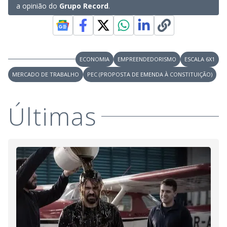
a opinião do
Grupo Record
.
ECONOMIA
EMPREENDEDORISMO
ESCALA 6X1
MERCADO DE TRABALHO
PEC (PROPOSTA DE EMENDA À CONSTITUIÇÃO)
Últimas