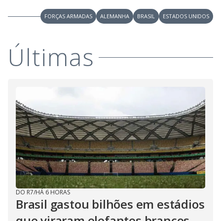
FORÇAS ARMADAS
ALEMANHA
BRASIL
ESTADOS UNIDOS
Últimas
DO R7
/
HÁ 6 HORAS
Brasil gastou bilhões em estádios
que viraram elefantes brancos