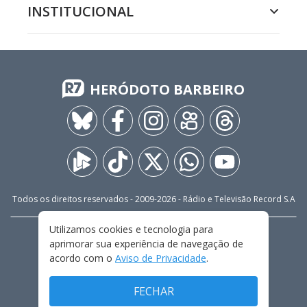
INSTITUCIONAL
HERÓDOTO BARBEIRO
Todos os direitos reservados - 2009-
2026
- Rádio e Televisão Record S.A
Utilizamos cookies e tecnologia para
CARREIRA
FALE CONOSCO
PRIVACIDADE
aprimorar sua experiência de navegação de
TERMOS E CONDIÇÕES DE USO
acordo com o
Aviso de Privacidade
.
FECHAR