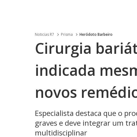
Noticias R7
Prisma
Heródoto Barbeiro
Cirurgia bariá
indicada mes
novos remédi
Especialista destaca que o pr
graves e deve integrar um tra
multidisciplinar