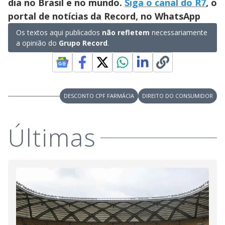
dia no Brasil e no mundo.
Siga o canal do R7
, o
portal de notícias da Record, no WhatsApp
Os textos aqui publicados
não refletem
necessariamente
a opinião do
Grupo Record
.
DESCONTO CPF FARMÁCIA
DIREITO DO CONSUMIDOR
Últimas