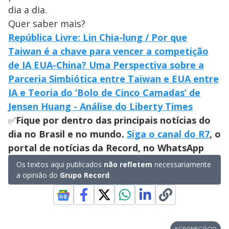
dia a dia.
Quer saber mais?
República Livre: Lin Chia-lung / Por que
Taiwan é a chave para vencer a competição
de IA EUA-China? Uma Perspectiva sobre a
Parceria Simbiótica entre Taiwan e EUA entre
IA e Teoria do ‘Bolo de Cinco Camadas’ de
Jensen Huang - Análise do Liberty Times
✅
Fique por dentro das principais notícias do
dia no Brasil e no mundo.
Siga o canal do R7
, o
portal de notícias da Record, no WhatsApp
Os textos aqui publicados
não refletem
necessariamente
a opinião do
Grupo Record
.
AGRONEGÓCIO