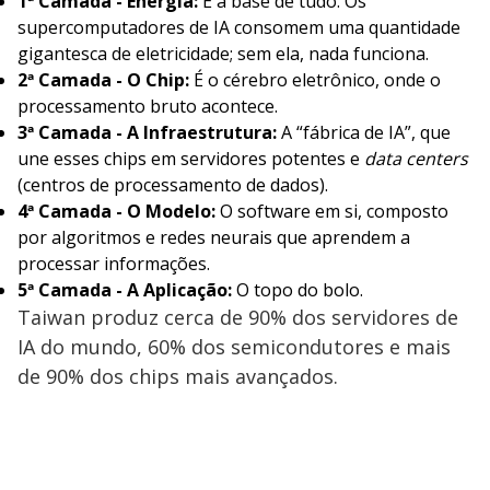
1ª Camada - Energia:
É a base de tudo. Os
supercomputadores de IA consomem uma quantidade
gigantesca de eletricidade; sem ela, nada funciona.
2ª Camada - O Chip:
É o cérebro eletrônico, onde o
processamento bruto acontece.
3ª Camada - A Infraestrutura:
A “fábrica de IA”, que
une esses chips em servidores potentes e
data centers
(centros de processamento de dados).
4ª Camada - O Modelo:
O software em si, composto
por algoritmos e redes neurais que aprendem a
processar informações.
5ª Camada - A Aplicação:
O topo do bolo.
Taiwan produz cerca de 90% dos servidores de
IA do mundo, 60% dos semicondutores e mais
de 90% dos chips mais avançados.