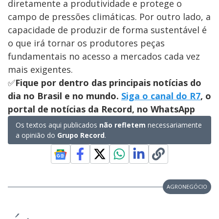
diretamente a produtividade e protege o
campo de pressões climáticas. Por outro lado, a
capacidade de produzir de forma sustentável é
o que irá tornar os produtores peças
fundamentais no acesso a mercados cada vez
mais exigentes.
✅
Fique por dentro das principais notícias do
dia no Brasil e no mundo.
Siga o canal do R7
, o
portal de notícias da Record, no WhatsApp
Os textos aqui publicados
não refletem
necessariamente
a opinião do
Grupo Record
.
AGRONEGÓCIO